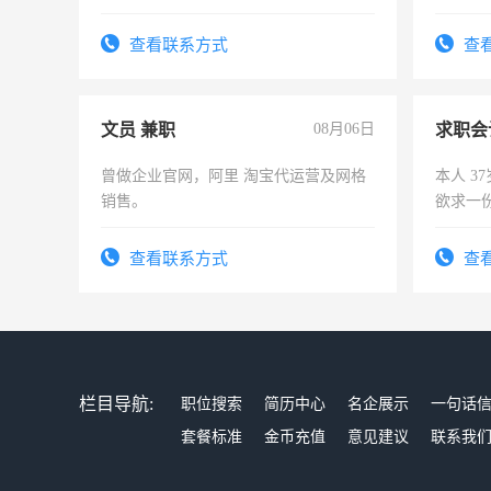
队长，
有高低
查看联系方式
查
文员 兼职
08月06日
求职会
曾做企业官网，阿里 淘宝代运营及网格
本人 3
销售。
欲求一
计证
查看联系方式
查
栏目导航:
职位搜索
简历中心
名企展示
一句话
套餐标准
金币充值
意见建议
联系我