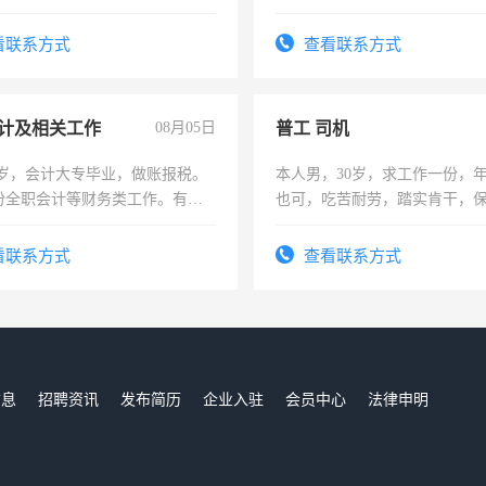
形象岗或幼儿园保安，维修水电
实，需求稳定工作一份，保险
压电工证和十几年工作经验
看联系方式
查看联系方式
计及相关工作
08月05日
普工 司机
7岁，会计大专毕业，做账报税。
本人男，30岁，求工作一份，
份全职会计等财务类工作。有会
也可，吃苦耐劳，踏实肯干，
勿扰
看联系方式
查看联系方式
信息
招聘资讯
发布简历
企业入驻
会员中心
法律申明
们