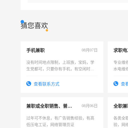
猜您喜欢
手机兼职
08月07日
求职电
没有时间地点限制，上班族，宝妈，学
专业维
生党都可，只要你有手机，有空闲时
水电维
间，一单一结，一天二三十不成问题，
勤快的四五十，每天挣零花钱没问题！
查看联系方式
查
兼职或全职销售、普工、维修
08月06日
全职兼
过年可不休息，有广告销售经验，有高
各类全
低压电工证，网络管理员证
验，网