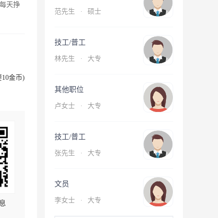
每天挣
范先生
·
硕士
技工/普工
林先生
·
大专
10金币)
其他职位
卢女士
·
大专
技工/普工
张先生
·
大专
文员
李女士
·
大专
息