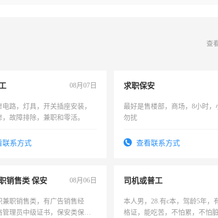
查
工
08月07日
求职保安
修电路，灯具，开关插座安装，
最好是售楼部，商场，8小时，
修，故障排除，兼职和零活。
勿扰
看联系方式
查看联系方式
职销售类 保安
08月06日
司机或普工
职兼职销售类，有广告销售经
本人男，28.有c本，驾龄5年，
络管理员中级证书，保安类保安
格证，能吃苦，不怕累，不怕