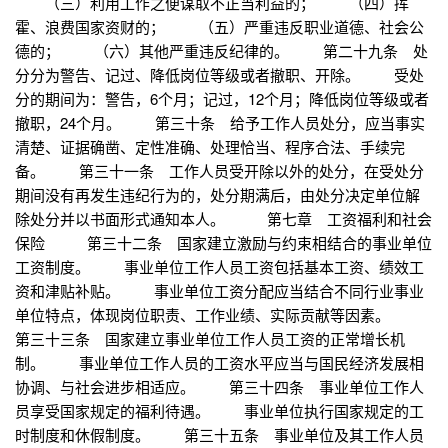
（三）利用工作之便谋取不正当利益的； （四）挥
霍、浪费国家资财的； （五）严重违反职业道德、社会公
德的； （六）其他严重违反纪律的。 第二十九条 处
分分为警告、记过、降低岗位等级或者撤职、开除。 受处
分的期间为：警告，6个月；记过，12个月；降低岗位等级或者
撤职，24个月。 第三十条 给予工作人员处分，应当事实
清楚、证据确凿、定性准确、处理恰当、程序合法、手续完
备。 第三十一条 工作人员受开除以外的处分，在受处分
期间没有再发生违纪行为的，处分期满后，由处分决定单位解
除处分并以书面形式通知本人。 第七章 工资福利和社会
保险 第三十二条 国家建立激励与约束相结合的事业单位
工资制度。 事业单位工作人员工资包括基本工资、绩效工
资和津贴补贴。 事业单位工资分配应当结合不同行业事业
单位特点，体现岗位职责、工作业绩、实际贡献等因素。
第三十三条 国家建立事业单位工作人员工资的正常增长机
制。 事业单位工作人员的工资水平应当与国民经济发展相
协调、与社会进步相适应。 第三十四条 事业单位工作人
员享受国家规定的福利待遇。 事业单位执行国家规定的工
时制度和休假制度。 第三十五条 事业单位及其工作人员